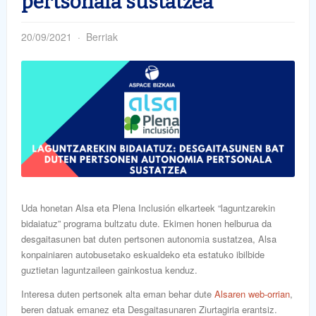
pertsonala sustatzea
20/09/2021
Berriak
Uda honetan Alsa eta Plena Inclusión elkarteek “laguntzarekin
bidaiatuz” programa bultzatu dute. Ekimen honen helburua da
desgaitasunen bat duten pertsonen autonomia sustatzea, Alsa
konpainiaren autobusetako eskualdeko eta estatuko ibilbide
guztietan laguntzaileen gainkostua kenduz.
Interesa duten pertsonek alta eman behar dute
Alsaren web-orrian
,
beren datuak emanez eta Desgaitasunaren Ziurtagiria erantsiz.