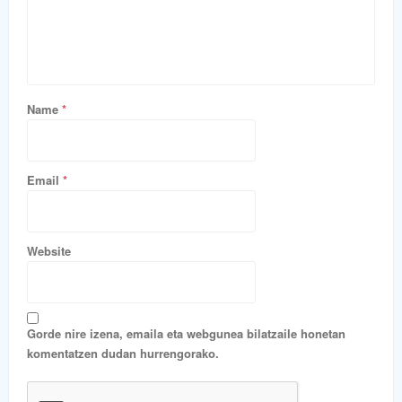
Name
*
Email
*
Website
Gorde nire izena, emaila eta webgunea bilatzaile honetan
komentatzen dudan hurrengorako.