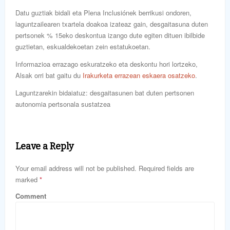
Datu guztiak bidali eta Plena Inclusiónek berrikusi ondoren,
laguntzailearen txartela doakoa izateaz gain, desgaitasuna duten
pertsonek % 15eko deskontua izango dute egiten dituen ibilbide
guztietan, eskualdekoetan zein estatukoetan.
Informazioa errazago eskuratzeko eta deskontu hori lortzeko,
Alsak orri bat gaitu du
Irakurketa errazean eskaera osatzeko
.
Laguntzarekin bidaiatuz: desgaitasunen bat duten pertsonen
autonomia pertsonala sustatzea
Leave a Reply
Your email address will not be published. Required fields are
marked
*
Comment