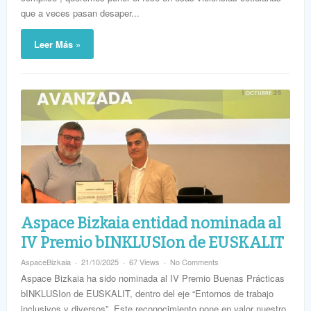
que a veces pasan desaper...
Leer Más »
Aspace Bizkaia entidad nominada al
IV Premio bINKLUSIon de EUSKALIT
AspaceBizkaia
21/10/2025
67 Views
No Comments
Aspace Bizkaia ha sido nominada al IV Premio Buenas Prácticas
bINKLUSIon de EUSKALIT, dentro del eje “Entornos de trabajo
inclusivos y diversos”. Este reconocimiento pone en valor nuestro