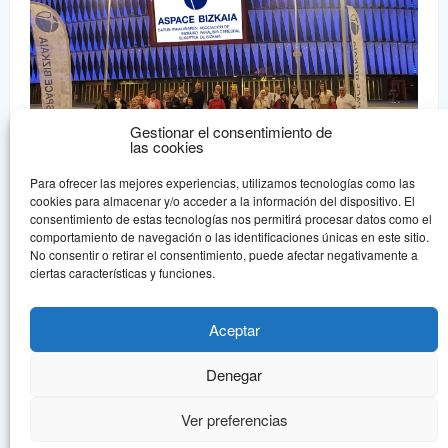
Gestionar el consentimiento de
las cookies
Para ofrecer las mejores experiencias, utilizamos tecnologías como las
cookies para almacenar y/o acceder a la información del dispositivo. El
consentimiento de estas tecnologías nos permitirá procesar datos como el
comportamiento de navegación o las identificaciones únicas en este sitio.
Aspace Bizkaia
No consentir o retirar el consentimiento, puede afectar negativamente a
ciertas características y funciones.
Aspace Bizkaia es una asociación sin ánimo de lucro declarada de
Utilidad Pública que nace en 1.978, en un intento de dar una
Aceptar
respuesta asociativa a la problemática de la parálisis cerebral.
Denegar
© Aspace Bizkaia, todos los derechos reservados.
Política de protección de
datos
Aviso legal
Ver preferencias