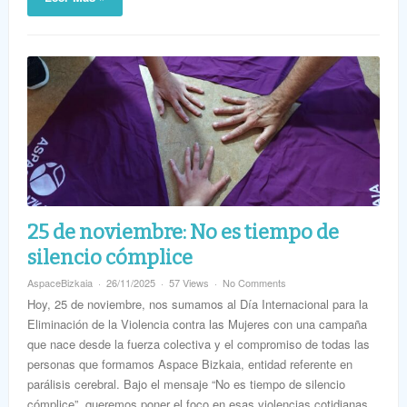
25 de noviembre: No es tiempo de
silencio cómplice
AspaceBizkaia
26/11/2025
57 Views
No Comments
Hoy, 25 de noviembre, nos sumamos al Día Internacional para la
Eliminación de la Violencia contra las Mujeres con una campaña
que nace desde la fuerza colectiva y el compromiso de todas las
personas que formamos Aspace Bizkaia, entidad referente en
parálisis cerebral. Bajo el mensaje “No es tiempo de silencio
cómplice”, queremos poner el foco en esas violencias cotidianas