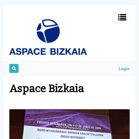
Sign
In
Login
Remember
Aspace Bizkaia
Me
ost
word