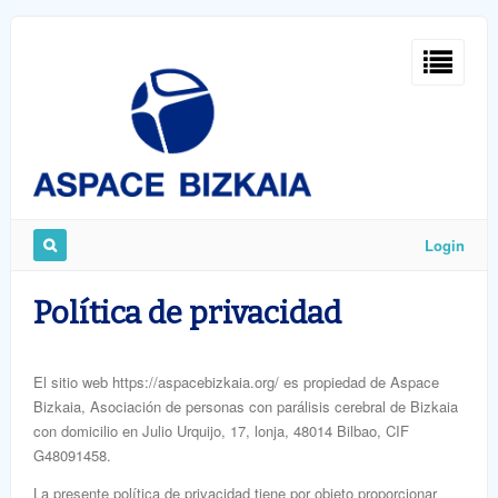
Sign
In
Login
Remember
Política de privacidad
Me
El sitio web https://aspacebizkaia.org/ es propiedad de Aspace
Bizkaia, Asociación de personas con parálisis cerebral de Bizkaia
con domicilio en Julio Urquijo, 17, lonja, 48014 Bilbao, CIF
G48091458.
ost
word
La presente política de privacidad tiene por objeto proporcionar