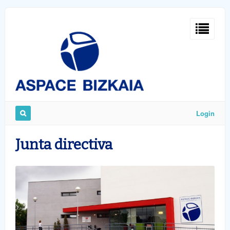
Sign
In
Login
Remember
Junta directiva
Me
ost
word