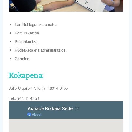
Familiei laguntza ematea.
Komunikazioa.
Prestakuntza.
Kudeaketa eta administrazioa.
Garraioa.
Kokapena:
Julio Urquijo 17, lonja. 48014 Bilbo
Tel.: 944 41 47 21