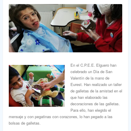
En el C.P.E.E. Elguero han
celebrado un Día de San
Valentín de la mano de
Eurest. Han realizado un taller
de galletas de la amistad en el
que han elaborado las
decoraciones de las galletas.
Para ello, han elegido el
mensaje y con pegatinas con corazones, lo han pegado a las
bolsas de galletas.