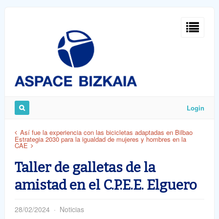
Sign
In
Login
Remember
Así fue la experiencia con las bicicletas adaptadas en Bilbao
Estrategia 2030 para la igualdad de mujeres y hombres en la
Me
CAE
Taller de galletas de la
amistad en el C.P.E.E. Elguero
ost
28/02/2024
Noticias
word