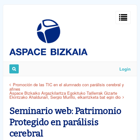
Sign
In
Login
Remember
Promoción de las TIC en el alumnado con parálisis cerebral y
afines
Me
Aspace Bizkaiko Argazkilaritza Egokituko Taillerrak Gizarte
Ekintzako Ahaldunari, Sergio Murillo, elkarrizketa bat egin dio
Seminario web: Patrimonio
Protegido en parálisis
cerebral
ost
word