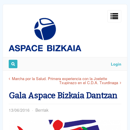
Sign
In
Login
Remember
Marcha por la Salud. Primera experiencia con la Joelette
Txupinazo en el C.D.A. Txurdinaga
Me
Gala Aspace Bizkaia Dantzan
13/06/2016
Berriak
ost
word