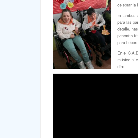
celebrar la
En ambos ce
para las pa
detalle, ha
pescaíto fr
para beber:
En el C.A.D
música ni e
día: