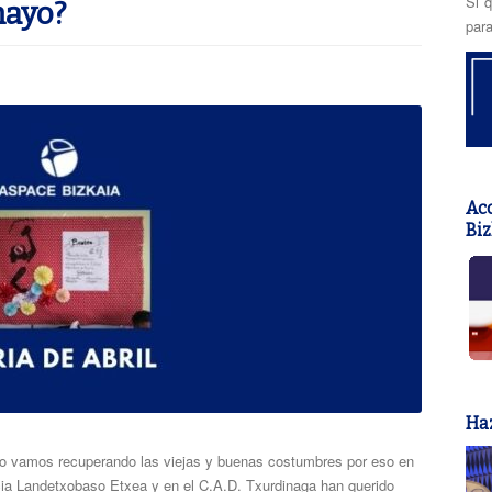
Si q
mayo?
para
Acc
Biz
Haz
o vamos recuperando las viejas y buenas costumbres por eso en
ia Landetxobaso Etxea y en el C.A.D. Txurdinaga han querido