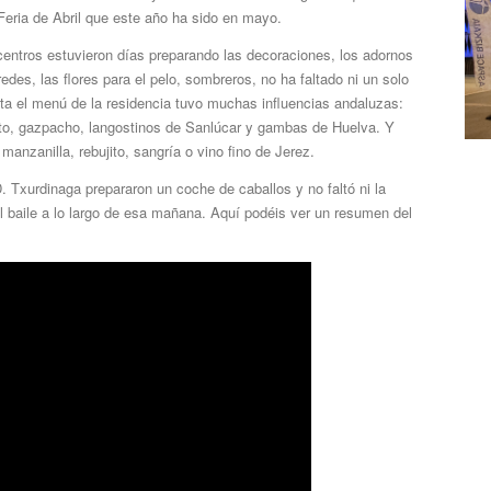
 Feria de Abril que este año ha sido en mayo.
ntros estuvieron días preparando las decoraciones, los adornos
redes, las flores para el pelo, sombreros, no ha faltado ni un solo
sta el menú de la residencia tuvo muchas influencias andaluzas:
ito, gazpacho, langostinos de Sanlúcar y gambas de Huelva. Y
 manzanilla, rebujito, sangría o vino fino de Jerez.
. Txurdinaga prepararon un coche de caballos y no faltó ni la
l baile a lo largo de esa mañana. Aquí podéis ver un resumen del