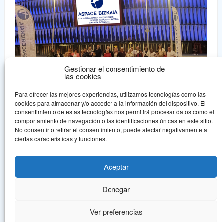
Gestionar el consentimiento de
las cookies
Para ofrecer las mejores experiencias, utilizamos tecnologías como las
cookies para almacenar y/o acceder a la información del dispositivo. El
consentimiento de estas tecnologías nos permitirá procesar datos como el
comportamiento de navegación o las identificaciones únicas en este sitio.
No consentir o retirar el consentimiento, puede afectar negativamente a
Aspace Bizkaia
ciertas características y funciones.
Aspace Bizkaia es una asociación sin ánimo de lucro declarada de
Utilidad Pública que nace en 1.978, en un intento de dar una
Aceptar
respuesta asociativa a la problemática de la parálisis cerebral.
Denegar
© Aspace Bizkaia, todos los derechos reservados.
Política de protección de
datos
Aviso legal
Ver preferencias