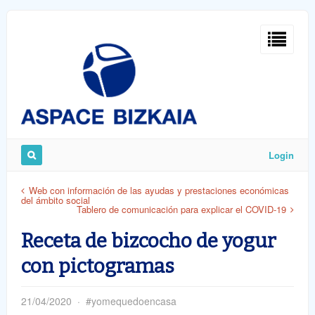
Sign
In
Login
Remember
Web con información de las ayudas y prestaciones económicas
del ámbito social
Me
Tablero de comunicación para explicar el COVID-19
Receta de bizcocho de yogur
con pictogramas
ost
21/04/2020
#yomequedoencasa
word