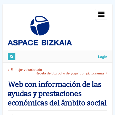
Sign
In
Login
Remember
El mejor voluntariado
Receta de bizcocho de yogur con pictogramas
Me
Web con información de las
ayudas y prestaciones
económicas del ámbito social
ost
word