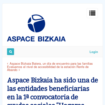
Sign
In
Login
Remember
Aspace Bizkaia Batera, un día de encuentro para las familias
Evaluamos el nivel de accesibilidad de la estación Renfe de
Me
Abando
Aspace Bizkaia ha sido una de
las entidades beneficiarias
en la 1ª convocatoria de
ost
word