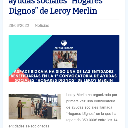
ayudas sociales “Hogares
Dignos” de Leroy Merlin
28/06/2022
Noticias
Leroy Merlin ha organizado por
primera vez una convocatoria
de ayudas sociales llamada
“Hogares Dignos” en la que ha
repartido 350.000€ entre las 14
entidades seleccionadas.