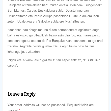
Barojaren ontziralekuan hartu zuten ontzia. Ibilbideak Guggenheim,
San Mames, Carola, Euskalduna zubia, Deustu inguruan
Unibertsitatea eta Pedro Arrupe pasabidea ikusteko aukera izan
zuten. Udaletxea eta Salbeko zubia ere ikusi zituzten.
Itsasontzi hau desgaitasuna duten pertsonentzat egokituta dago,
baina eskuzko gurpil-aulkiak baino ezin dira igo, eta marea puntu
onenean egotea espero da Pio Barojako kaian itsasontzira igo ahal
izateko. Argibide horiek guztiak bisita egin baino ordu batzuk
lehenago jaso zituzten.
Iñigok eta Alvarok asko gozatu zuten esperientziaz, “ziur itzuliko
garela”.
Leave a Reply
Your email address will not be published. Required fields are
marked
*