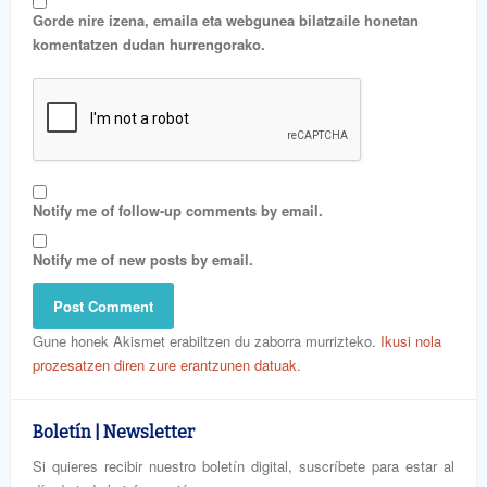
Gorde nire izena, emaila eta webgunea bilatzaile honetan
komentatzen dudan hurrengorako.
Notify me of follow-up comments by email.
Notify me of new posts by email.
Gune honek Akismet erabiltzen du zaborra murrizteko.
Ikusi nola
prozesatzen diren zure erantzunen datuak.
Boletín | Newsletter
Si quieres recibir nuestro boletín digital, suscríbete para estar al