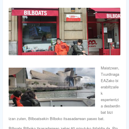
Maiatzean,
Txurdinaga
EAZako bi
erabiltzaile
k
esperientzi
a desberdin
bat bizi
izan zuten, Bilboatsekin Bilboko itsasadarrean paseo bat.
Bilboats Bilboko itsasadarrean zehar 60 minutuko ibilaldia da. Pio