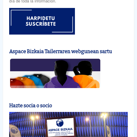
día de toda la información.
Aspace Bizkaia Tailerraren webgunean sartu
Hazte socia o socio