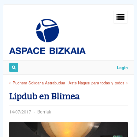
Sign
In
Login
Remember
Puchera Solidaria Astrabudua
Aste Nagusi para todas y todos
Me
Lipdub en Blimea
14/07/2017
Berriak
ost
word