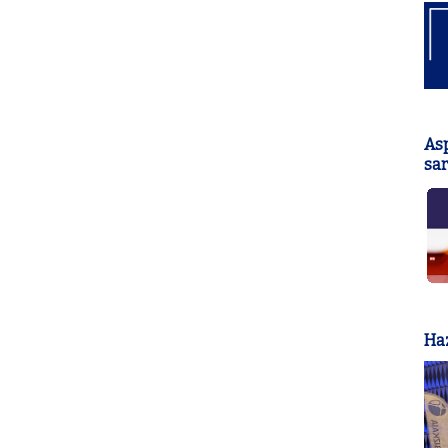
As
sar
Haz