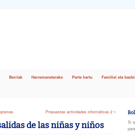
Berriak
Harremanetarako
Parte hartu
Familiei eta bazk
word
togramas
Propuestas actividades informáticas 2
Bol
Si q
salidas de las niñas y niños
para