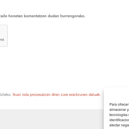
tzaile honetan komentatzen dudan hurrengorako.
rizteko.
Ikusi nola prozesatzen diren zure erantzunen datuak.
Para ofrecer
almacenar y/
tecnologías
identificaci
afectar nega