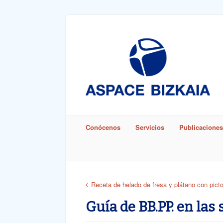
buruzko
informazioa
Sign In
Euskara
Castellano
(
Spanish
)
Remember Me
Conócenos
Servicios
Publicaciones
Lost Pass
Receta de helado de fresa y plátano con pic
Guía de BB.PP. en las 