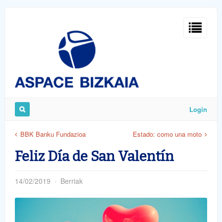
Sign
In
Login
Remember
BBK Banku Fundazioa
Estado: como una moto
Me
Feliz Día de San Valentín
14/02/2019
Berriak
ost
word