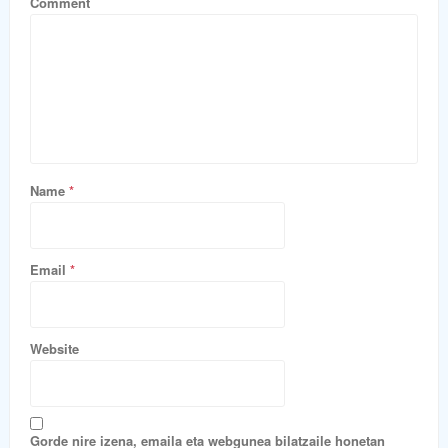
Comment
Name
*
Email
*
Website
Gorde nire izena, emaila eta webgunea bilatzaile honetan