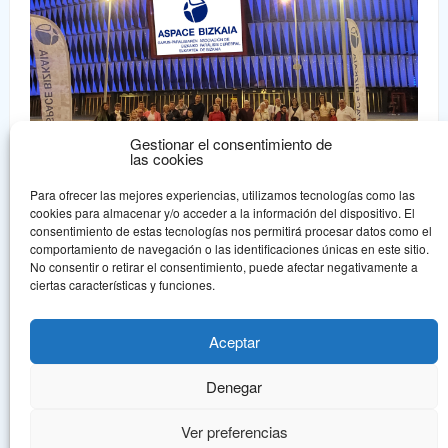
Gestionar el consentimiento de
las cookies
Para ofrecer las mejores experiencias, utilizamos tecnologías como las
cookies para almacenar y/o acceder a la información del dispositivo. El
consentimiento de estas tecnologías nos permitirá procesar datos como el
comportamiento de navegación o las identificaciones únicas en este sitio.
No consentir o retirar el consentimiento, puede afectar negativamente a
Aspace Bizkaia
ciertas características y funciones.
Aspace Bizkaia es una asociación sin ánimo de lucro declarada de
Utilidad Pública que nace en 1.978, en un intento de dar una
Aceptar
respuesta asociativa a la problemática de la parálisis cerebral.
Denegar
© Aspace Bizkaia, todos los derechos reservados.
Política de protección de
datos
Aviso legal
Ver preferencias