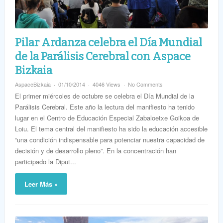
Pilar Ardanza celebra el Día Mundial
de la Parálisis Cerebral con Aspace
Bizkaia
AspaceBizkaia
01/10/2014
4046 Views
No Comments
El primer miércoles de octubre se celebra el Día Mundial de la
Parálisis Cerebral. Este año la lectura del manifiesto ha tenido
lugar en el Centro de Educación Especial Zabaloetxe Goikoa de
Loiu. El tema central del manifiesto ha sido la educación accesible
“una condición indispensable para potenciar nuestra capacidad de
decisión y de desarrollo pleno”. En la concentración han
participado la Diput...
Leer Más »