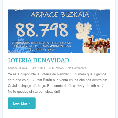
LOTERIA DE NAVIDAD
AspaceBizkaia
04/11/2014
3868 Views
No Comments
Ya esta disponible la Lotería de Navidad El número que jugamos
este año es el: 88.798 Están a la venta en las oficinas centrales:
C/ Julio Urquijo 17, lonja. En horario de 9h a 14h y de 15h a 17h.
No te quedes sin tu participación!!
Leer Más »