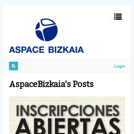
Sign
In
Login
Remember
AspaceBizkaia's Posts
Me
ost
word