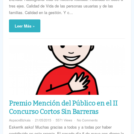
tres ejes. Calidad de Vida de las personas usuarias y de las
familias. Calidad en la gestión. Y c...
Leer Más »
Premio Mención del Público en el II
Concurso Cortos Sin Barreras
AspaceBizkaia
21/05/2015
5571 Views
No Comments
Eskerrik asko! Muchas gracias a todos y a todas por haber
contribuido en este premio. El pasado día 5 de mayo nos dieron la