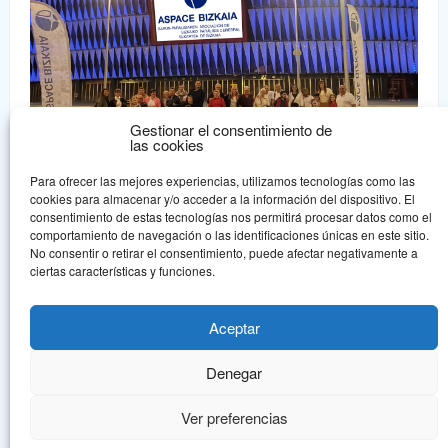
Gestionar el consentimiento de
las cookies
Para ofrecer las mejores experiencias, utilizamos tecnologías como las
cookies para almacenar y/o acceder a la información del dispositivo. El
consentimiento de estas tecnologías nos permitirá procesar datos como el
comportamiento de navegación o las identificaciones únicas en este sitio.
No consentir o retirar el consentimiento, puede afectar negativamente a
Aspace Bizkaia
ciertas características y funciones.
Aspace Bizkaia es una asociación sin ánimo de lucro declarada de
Utilidad Pública que nace en 1.978, en un intento de dar una
Aceptar
respuesta asociativa a la problemática de la parálisis cerebral.
Denegar
© Aspace Bizkaia, todos los derechos reservados.
Política de protección de
datos
Aviso legal
Ver preferencias