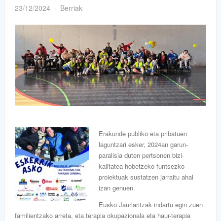
23/12/2024
Berriak
Erakunde publiko eta pribatuen
laguntzari esker, 2024an garun-
paralisia duten pertsonen bizi-
kalitatea hobetzeko funtsezko
proiektuak sustatzen jarraitu ahal
izan genuen.
Eusko Jaurlaritzak indartu egin zuen
familientzako arreta, eta terapia okupazionala eta haur-terapia