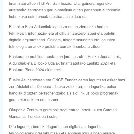
finantzatu zituen HBIPn. San Inazio. Eta, gainera, eguneko
arretarako zentroetan garun-paralisia duten pertsonen autonomia
hobetzeko esku-oheak erostea ahalbidetu du.
Bizkaiko Foru Aldundiak laguntza eman zien esku-hartze
teknikoari, informazio- eta aholkularitza-zerbitzuari eta buletin
digitala argitaratzeari. Gainera, irisgarritasunaren eta laguntza-
teknologiaren arloko proiektu berriak finantzatu zituen.
Euskararen erabilera sustatzen jarraitu zuten Eusko Jaurlaritzak,
Aldundiak eta Bilboko Udalak finantzatutako Lanhitz 2024 eta
Euskara Plana 2024 ekimenek.
Eusko Jaurlaritzaren eta ONCE Fundazioaren laguntzari esker hazi
zen Aisialdi eta Denbora Libreko zerbitzua, eta laguntza-behar
handiak dituzten pertsonentzako aisialdi inklusiboko programak
garatzeko aukera eman zuen.
Okupazio Zentroko garraioak segurtatuta jarraitu zuen Carmen
Gandarias Fundazioari esker.
Diru-laguntza berriek irisgarritasun digitalean, laguntza-
teknologietako prestakuntzan eta enplegu inklusiboan aurrera