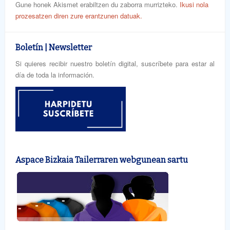
Gune honek Akismet erabiltzen du zaborra murrizteko.
Ikusi nola
prozesatzen diren zure erantzunen datuak.
Boletín | Newsletter
Si quieres recibir nuestro boletín digital, suscríbete para estar al
día de toda la información.
Aspace Bizkaia Tailerraren webgunean sartu