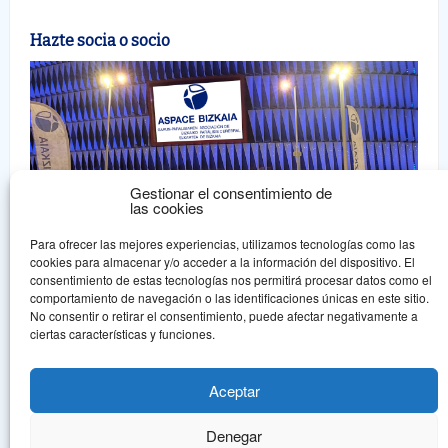
Hazte socia o socio
Gestionar el consentimiento de
las cookies
Para ofrecer las mejores experiencias, utilizamos tecnologías como las
cookies para almacenar y/o acceder a la información del dispositivo. El
consentimiento de estas tecnologías nos permitirá procesar datos como el
comportamiento de navegación o las identificaciones únicas en este sitio.
No consentir o retirar el consentimiento, puede afectar negativamente a
ciertas características y funciones.
Aspace Bizkaia
ASPACE BIZKAIA irabazi asmorik gabeko guraso elkartea da, eta
Aceptar
onura publikoko erakundearen aintzatespena jaso du.
Denegar