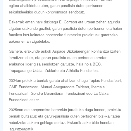
egitea ahalbidetu zuten, garun-paralisia duten pertsonen
eskubideekiko dugun konpromisoa sendotuz.
Eskerrak eman nahi dizkiegu El Correori eta urtean zehar lagundu
ziguten erakunde guztiei, garun-paralisia duten pertsonen eta haien
familien bizi-kalitatea hobetzeko funtsezko proiektuak garatzeko
aukera eman zigutelako.
Gainera, erakunde askok Aspace Bizkaiarengan konfiantza izaten
jarraitzen dute, eta garun-paralisia duten pertsonen arretan
erakunde lider gisa sendotzen gaituzte, hala nola BEC,
Trapagarango Udala, Zubiarte eta Athletic Fundazioa.
2024an proiektu berriak garatu ahal izan ditugu Tapias Fundazioari,
GMP Fundazioari, Mutual Aseguradora Taldeari, Ibercaja
Fundazioari, Gondra Barandiaran Fundazioari edo La Caixa
Fundazioari esker.
2025ean ere konpromiso berarekin jarraituko dugu lanean, proiektu
berriak bultzatuz eta garun-paralisia duten pertsonen bizi-kalitatea
hobetzeko aukera gehiago sortuz. Eskerrik asko bide honetan
laguntzeagatik.