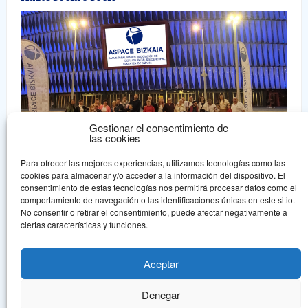
Gestionar el consentimiento de
las cookies
Para ofrecer las mejores experiencias, utilizamos tecnologías como las
cookies para almacenar y/o acceder a la información del dispositivo. El
consentimiento de estas tecnologías nos permitirá procesar datos como el
comportamiento de navegación o las identificaciones únicas en este sitio.
No consentir o retirar el consentimiento, puede afectar negativamente a
Aspace Bizkaia
ciertas características y funciones.
Aspace Bizkaia es una asociación sin ánimo de lucro declarada de
Utilidad Pública que nace en 1.978, en un intento de dar una
Aceptar
respuesta asociativa a la problemática de la parálisis cerebral.
Denegar
© Aspace Bizkaia, todos los derechos reservados.
Política de protección de