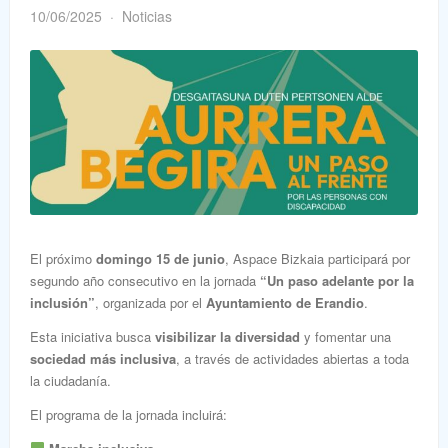
10/06/2025
Noticias
El próximo
domingo 15 de junio
, Aspace Bizkaia participará por
segundo año consecutivo en la jornada
“Un paso adelante por la
inclusión”
, organizada por el
Ayuntamiento de Erandio
.
Esta iniciativa busca
visibilizar la diversidad
y fomentar una
sociedad más inclusiva
, a través de actividades abiertas a toda
la ciudadanía.
El programa de la jornada incluirá: