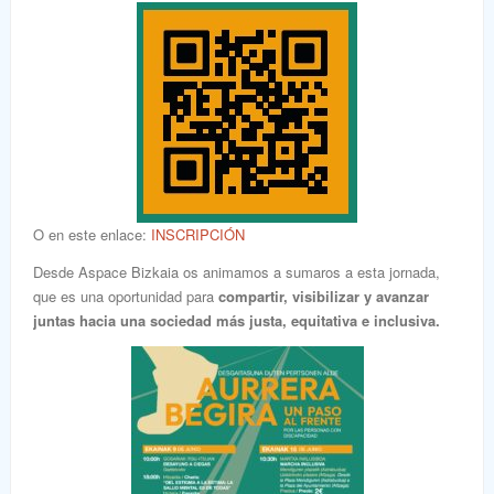
O en este enlace:
INSCRIPCIÓN
Desde Aspace Bizkaia os animamos a sumaros a esta jornada,
que es una oportunidad para
compartir, visibilizar y avanzar
juntas hacia una sociedad más justa, equitativa e inclusiva.