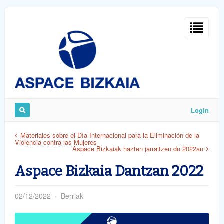
Sign
In
Login
Remember
Materiales sobre el Día Internacional para la Eliminación de la
Violencia contra las Mujeres
Me
Aspace Bizkaiak hazten jarraitzen du 2022an
Aspace Bizkaia Dantzan 2022
02/12/2022
Berriak
ost
word