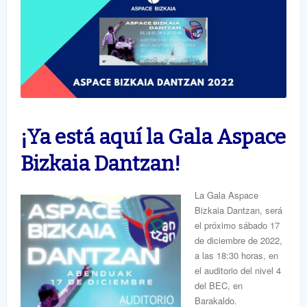
¡Ya está aquí la Gala Aspace
Bizkaia Dantzan!
La Gala Aspace
Bizkaia Dantzan, será
el próximo sábado 17
de diciembre de 2022,
a las 18:30 horas, en
el auditorio del nivel 4
del BEC, en
Barakaldo.