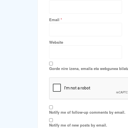
Email
*
Website
Gorde nire izena, emaila eta webgunea bila
Notify me of follow-up comments by email.
Notify me of new posts by email.