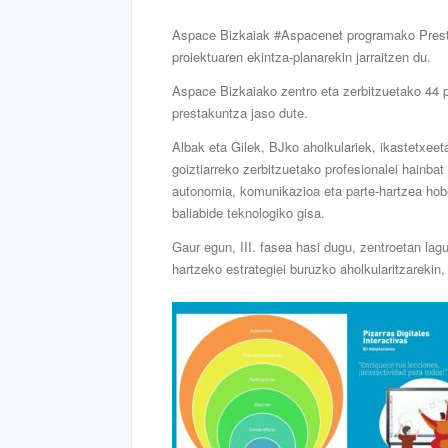
Aspace Bizkaiak #Aspacenet programako Prest
proiektuaren ekintza-planarekin jarraitzen du.
Aspace Bizkaiako zentro eta zerbitzuetako 44 pr
prestakuntza jaso dute.
Albak eta Gilek, BJko aholkulariek, ikastetxeet
goiztiarreko zerbitzuetako profesionalei hainbat
autonomia, komunikazioa eta parte-hartzea hobe
baliabide teknologiko gisa.
Gaur egun, III. fasea hasi dugu, zentroetan lagu
hartzeko estrategiei buruzko aholkularitzarekin,