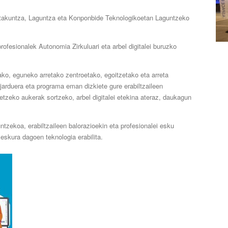
akuntza, Laguntza eta Konponbide Teknologikoetan Laguntzeko
ofesionalek Autonomia Zirkuluari eta arbel digitalei buruzko
ako, eguneko arretako zentroetako, egoitzetako eta arreta
 jarduera eta programa eman dizkiete gure erabiltzaileen
tzeko aukerak sortzeko, arbel digitalei etekina ateraz, daukagun
ntzekoa, erabiltzaileen balorazioekin eta profesionalei esku
 eskura dagoen teknologia erabilita.