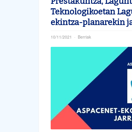
Prestakuntza, Lagun
Teknologikoetan Lag
ekintza-planarekin j
10/11/2021
Berriak