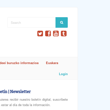
ideei buruzko informazioa
Euskara
Login
etín | Newsletter
uieres recibir nuestro boletín digital, suscríbete
 estar al día de toda la información.