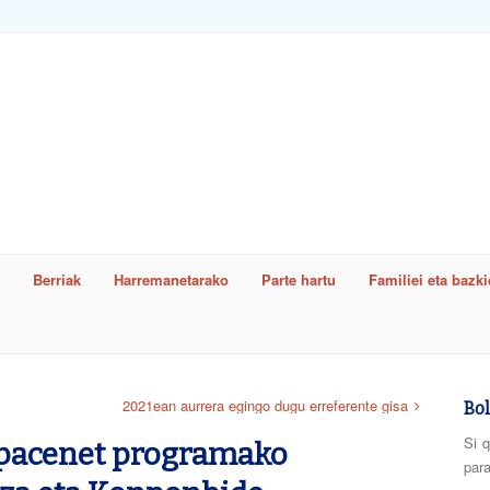
Berriak
Harremanetarako
Parte hartu
Familiei eta bazk
word
2021ean aurrera egingo dugu erreferente gisa
Bol
Si q
spacenet programako
para