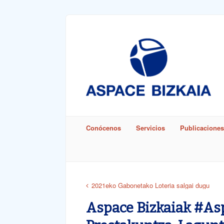
Sign In
Remember Me
Conócenos
Servicios
Publicaciones
Lost Pass
2021eko Gabonetako Loteria salgai dugu
Aspace Bizkaiak #A