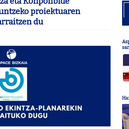
tza eta Konponbide
untzeko proiektuaren
arraitzen du
As
sar
Haz