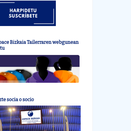
pace Bizkaia Tailerraren webgunean
tu
te socia o socio