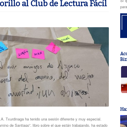
Si q
rillo al Club de Lectura Fácil
para
Acc
Biz
Haz
.A. Txurdinaga ha tenido una sesión diferente y muy especial.
amino de Santiago”, libro sobre el que están trabajando, ha estado