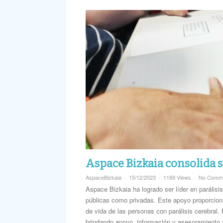
Información
familias
y
personas
socias
Texturizados
Castellano
Euskara
(
Euskera
)
Aspace Bizkaia consolida s
AspaceBizkaia
15/12/2023
1169 Views
No Comm
Aspace Bizkaia ha logrado ser líder en parálisis
públicas como privadas. Este apoyo proporciona
de vida de las personas con parálisis cerebral. 
brindando apoyo, información y asesoramiento a