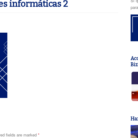
Si q
es informáticas 2
para
Acc
Biz
Haz
red fields are marked
*