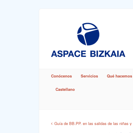
Castellano
Sign In
Euskara
(
Euskera
)
Remember Me
Conócenos
Servicios
Qué hacemos
Castellano
Lost Pass
Guía de BB.PP. en las salidas de las niñas y