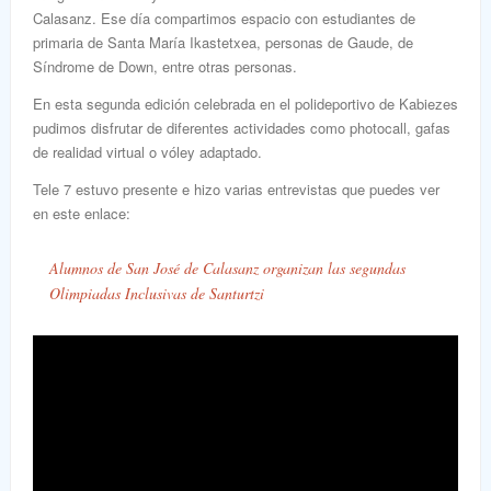
Calasanz. Ese día compartimos espacio con estudiantes de
primaria de Santa María Ikastetxea, personas de Gaude, de
Síndrome de Down, entre otras personas.
En esta segunda edición celebrada en el polideportivo de Kabiezes
pudimos disfrutar de diferentes actividades como photocall, gafas
de realidad virtual o vóley adaptado.
Tele 7 estuvo presente e hizo varias entrevistas que puedes ver
en este enlace:
Alumnos de San José de Calasanz organizan las segundas
Olimpiadas Inclusivas de Santurtzi