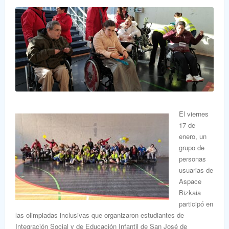
El viernes
17 de
enero, un
grupo de
personas
usuarias de
Aspace
Bizkaia
participó en
las olimpiadas inclusivas que organizaron estudiantes de
Integración Social y de Educación Infantil de San José de