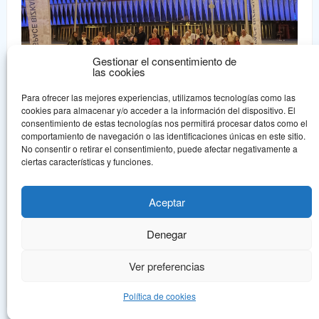
Gestionar el consentimiento de
las cookies
Para ofrecer las mejores experiencias, utilizamos tecnologías como las
cookies para almacenar y/o acceder a la información del dispositivo. El
consentimiento de estas tecnologías nos permitirá procesar datos como el
comportamiento de navegación o las identificaciones únicas en este sitio.
No consentir o retirar el consentimiento, puede afectar negativamente a
Aspace Bizkaia
ciertas características y funciones.
Aspace Bizkaia es una asociación sin ánimo de lucro declarada de
Utilidad Pública que nace en 1.978, en un intento de dar una
Aceptar
respuesta asociativa a la problemática de la parálisis cerebral.
Denegar
© Aspace Bizkaia, todos los derechos reservados.
Política de protección de
datos
Aviso legal
Ver preferencias
Política de cookies