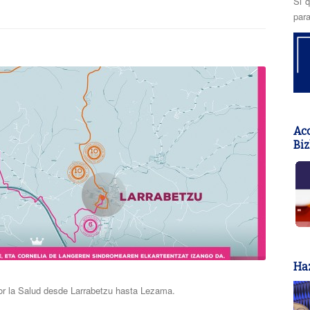
Si q
para
Acc
Biz
Haz
por la Salud desde Larrabetzu hasta Lezama.