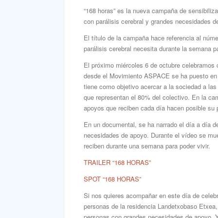
“168 horas” es la nueva campaña de sensibiliz
con parálisis cerebral y grandes necesidades d
El título de la campaña hace referencia al nú
parálisis cerebral necesita durante la semana pa
El próximo miércoles 6 de octubre celebramos c
desde el Movimiento ASPACE se ha puesto e
tiene como objetivo acercar a la sociedad a la
que representan el 80% del colectivo. En la c
apoyos que reciben cada día hacen posible su p
En un documental, se ha narrado el día a día d
necesidades de apoyo. Durante el vídeo se mue
reciben durante una semana para poder vivir.
TRAILER “168 HORAS”
SPOT “168 HORAS”
Si nos quieres acompañar en este día de celebra
personas de la residencia Landetxobaso Etxea, 
personas con grandes necesidades de apoyo. Y 