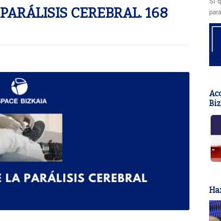
Si q
PARÁLISIS CEREBRAL. 168
para
Acc
Biz
Haz