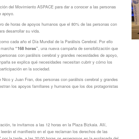
ación del Movimiento ASPACE para dar a conocer a las personas
e apoyo.
mero de horas de apoyos humanos que el 80% de las personas con
ra desarrollar su vida.
omo cada año el Día Mundial de la Parálisis Cerebral. Por ello
n marcha
“168 horas”
, una nueva campaña de sensibilización que
s personas con parálisis cerebral y grandes necesidades de apoyo,
ampaña se explica qué necesidades necesitan cubrir y cómo los
articipación en la sociedad.
e Nico y Juan Fran, dos personas con parálisis cerebral y grandes
stran los apoyos familiares y humanos que los dos protagonistas
ción, te invitamos a las 12 horas en la Plaza Bizkaia. Allí,
leerán el manifiesto en el que reclaman los derechos de las
por la tarde, a las 20:00 horas os esperamos en la explanada del