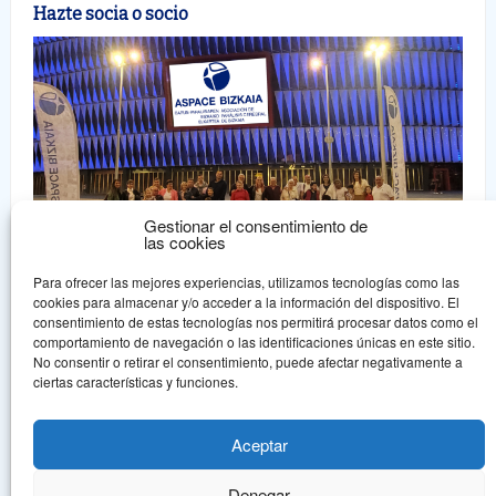
Hazte socia o socio
Gestionar el consentimiento de
las cookies
Para ofrecer las mejores experiencias, utilizamos tecnologías como las
cookies para almacenar y/o acceder a la información del dispositivo. El
consentimiento de estas tecnologías nos permitirá procesar datos como el
comportamiento de navegación o las identificaciones únicas en este sitio.
Aspace Bizkaia
No consentir o retirar el consentimiento, puede afectar negativamente a
ciertas características y funciones.
Aspace Bizkaia es una asociación sin ánimo de lucro declarada de
Utilidad Pública que nace en 1.978, en un intento de dar una
Aceptar
respuesta asociativa a la problemática de la parálisis cerebral.
Denegar