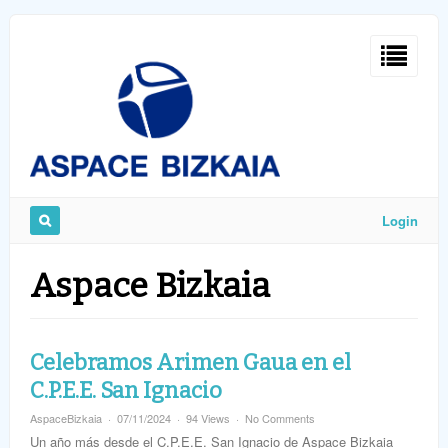
Sign
In
Login
Remember
Aspace Bizkaia
Me
Celebramos Arimen Gaua en el
C.P.E.E. San Ignacio
AspaceBizkaia
07/11/2024
94 Views
No Comments
ost
word
Un año más desde el C.P.E.E. San Ignacio de Aspace Bizkaia