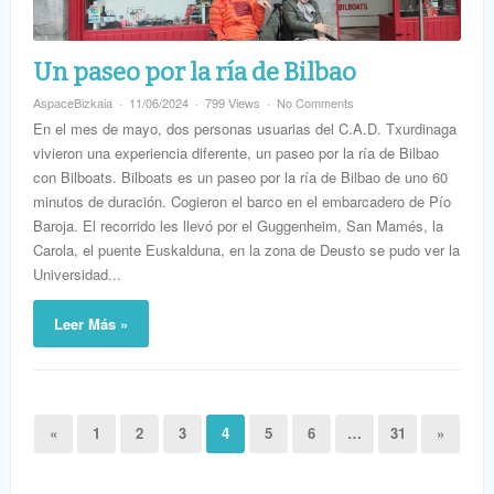
Un paseo por la ría de Bilbao
AspaceBizkaia
11/06/2024
799 Views
No Comments
En el mes de mayo, dos personas usuarias del C.A.D. Txurdinaga
vivieron una experiencia diferente, un paseo por la ría de Bilbao
con Bilboats. Bilboats es un paseo por la ría de Bilbao de uno 60
minutos de duración. Cogieron el barco en el embarcadero de Pío
Baroja. El recorrido les llevó por el Guggenheim, San Mamés, la
Carola, el puente Euskalduna, en la zona de Deusto se pudo ver la
Universidad...
Leer Más »
«
1
2
3
4
5
6
…
31
»