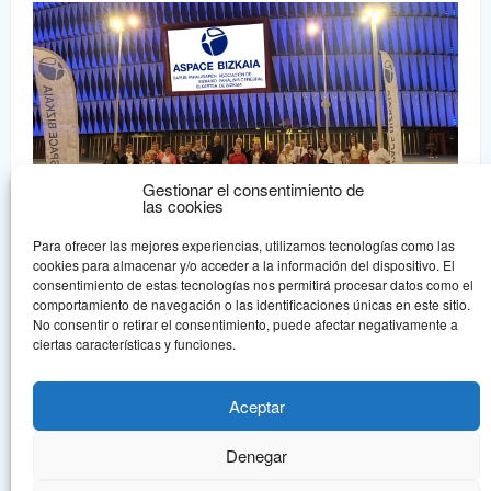
Gestionar el consentimiento de
las cookies
Para ofrecer las mejores experiencias, utilizamos tecnologías como las
cookies para almacenar y/o acceder a la información del dispositivo. El
consentimiento de estas tecnologías nos permitirá procesar datos como el
comportamiento de navegación o las identificaciones únicas en este sitio.
No consentir o retirar el consentimiento, puede afectar negativamente a
Aspace Bizkaia
ciertas características y funciones.
Aspace Bizkaia es una asociación sin ánimo de lucro declarada de
Utilidad Pública que nace en 1.978, en un intento de dar una
Aceptar
respuesta asociativa a la problemática de la parálisis cerebral.
Denegar
© Aspace Bizkaia, todos los derechos reservados.
Política de protección de
datos
Aviso legal